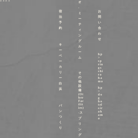
オ
-
宿
お
ミ
泊
問
ー
予
い
テ
約
合
ィ
わ
ン
せ
グ
キ
ル
ー
ー
hp
ベ
ム
>
sp
ー
rin
カ
gs
shi
リ
そ
ra
の
ー
ha
ma
他
白
設
hp
浜
備
>
(Ot
do
her
g
Fac
ho
ilit
tel
パ
ies)
sir
ン
ah
-ス
am
つ
プ
a
く
リ
り
ン
グ