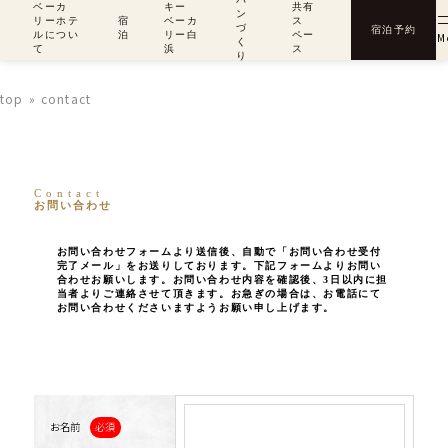
ベーカ
キー
共有
ン
リーホテ
宿
ベーカ
ス
づ
宿泊予約
ルについ
泊
リー白
ペー
M
く
て
浜
ス
り
top
contact
Contact
お問い合わせ
お問い合わせフォームより送信後、自動で「お問い合わせ受付
完了メール」をお送りしております。下記フォームよりお問い
合わせお願いします。お問い合わせ内容を確認後、3日以内に担
当者よりご連絡させて頂きます。お急ぎの場合は、お電話にて
お問い合わせくださいますようお願い申し上げます。
必須
お名前