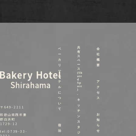
共
ベ
会
有
ー
社
ス
カ
概
ペ
ー
リ
要
ス
ー
(Sh
ホ
are
d
テ
ア
Sp
ace
ル
ク
)
に
セ
-
つ
ス
キ
い
ッ
〒649-2211
て
チ
和歌山県西牟婁
お
ン
郡白浜町
知
ス
1729-12
宿
ら
タ
tel:0739-33-
泊
せ
ジ
2221