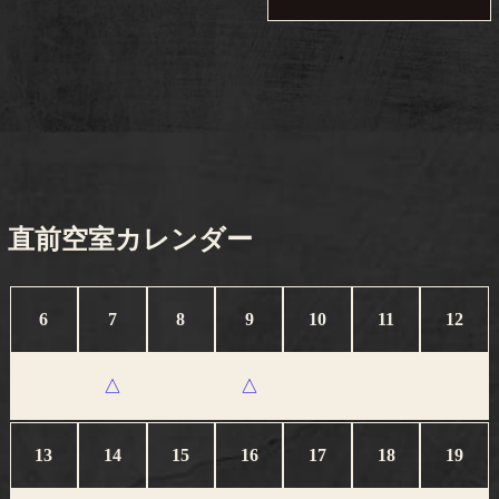
直前空室カレンダー
6
7
8
9
10
11
12
△
△
×
×
×
×
×
13
14
15
16
17
18
19