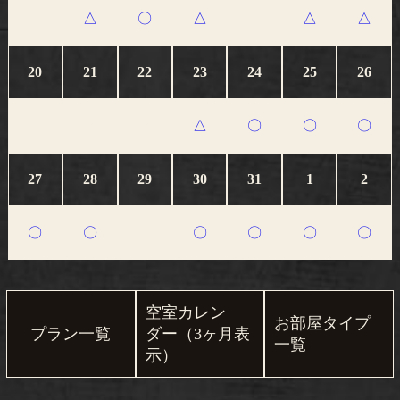
△
〇
△
△
△
×
×
20
21
22
23
24
25
26
△
〇
〇
〇
×
×
×
27
28
29
30
31
1
2
〇
〇
〇
〇
〇
〇
×
空室カレン
お部屋タイプ
プラン一覧
ダー
（3ヶ月表
一覧
示）