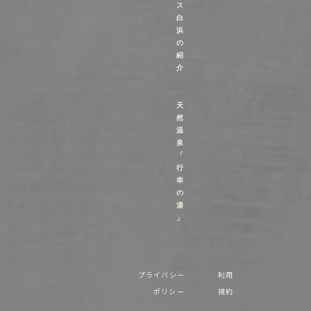
ス
白
浜
の
紹
介
天
然
温
泉
「
行
幸
の
湯
」
プライバシー
利用
ポリシー
規約