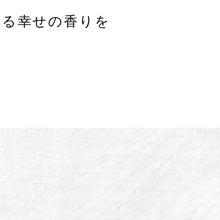
ける幸せの⾹りを