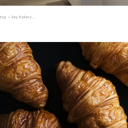
top
key bakery...