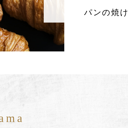
パンの焼
hama