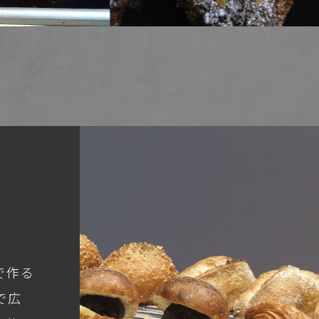
で作る
で広