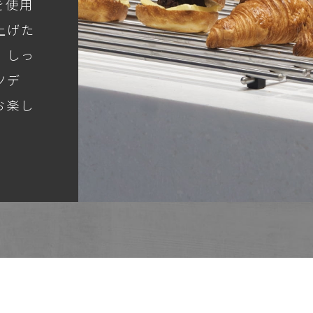
を使用
上げた
、しっ
ツデ
お楽し